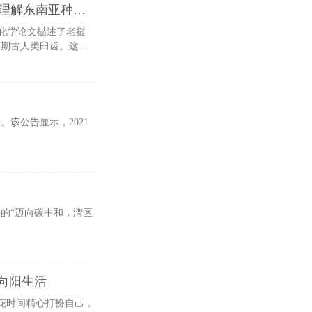
老挝发现丹尼索瓦女性臼齿 有助理解东南亚种群历史
化学论文描述了老挝
世中期古人类臼齿。这颗
元
。该公告显示，2021
办的“迈向碳中和，湾区
 向阳生活
“花时间精心打扮自己，