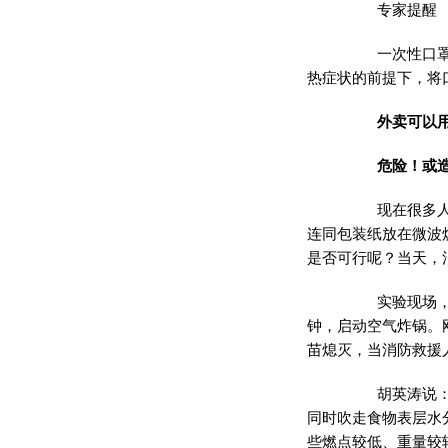
专家提醒
一次性口罩连
热症状的前提下，将
外卖可以
危险！或造
现在很多人喜
连同包装纸放在微波
是否可行呢？当天，
实验现场，消
钟，启动空气炸锅。
苗熄灭，当消防救援
胡英涛说：“
同时吹走食物表层水
些燃点较低、重量较