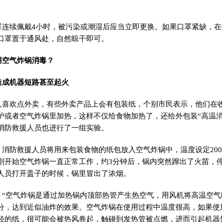
续佩戴4小时，被污染或潮湿后应当立即更换。如果口罩紧缺，在
口罩置于通风处，自然晾干即可。
用空气炸锅消毒？
成机器短路甚至起火
欢点外卖，有些外卖产品上会有包装纸，个别市民表示，他们在收
炉或者空气炸锅里加热，这样不仅给食物加热了，还给外包装“高温消
消防救援人员也进行了一组实验。
防救援人员将用来包装食物的纸包放入空气炸锅中，温度设定200
刚开始空气炸锅一直正常工作，约3分钟后，锅内突然蹿出了火苗，
人员打开盖子的时候，锅里冒出了浓烟。
空气炸锅是通过加热锅内顶部热管产生热空气，用风机将高温空气
分，达到近似油炸的效果。空气炸锅在使用过程中温度很高，如果使
轻的纸，很可能会被热风卷起，触碰到发热管被点燃，进而引起机器