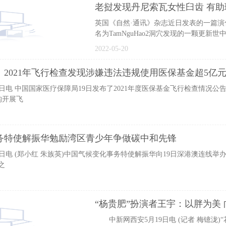
英国《自然·通讯》杂志近日发表的一篇演
名为TamNguHao2洞穴发现的一颗更新
臼齿可能来自一位年轻
2022-05-20
2021年飞行检查发现涉嫌违法违规使用医保基金超5亿
电 中国国家医疗保障局19日发布了2021年度医保基金飞行检查情况公告
构开展飞
务特使解振华勉励湾区青少年争做碳中和先锋
电 (郑小红 朱族英)中国气候变化事务特使解振华向19日深港澳连线举
之
“杨贵肥”扮演者王宇：以胖为美
中新网西安5月19日电 (记者 梅镱泷)