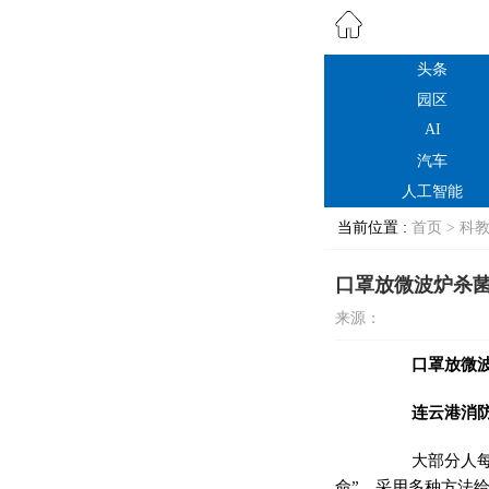
头条
园区
AI
汽车
人工智能
当前位置 :
首页 >
科
口罩放微波炉杀
来源：
口罩放微波
连云港消防做
大部分人每天
命”，采用多种方法