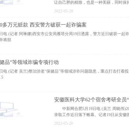
让自己胖的精致，也是一种美丽，同时保
态度，才是人
2022-05-20
0多万元赃款 西安警方破获一起诈骗案
电 (记者 阿琳娜)西安市公安局雁塔分局19日透露，警方近日破获一起
，并将部
健品”等领域诈骗专项行动
电 (记者 吴兰)整治涉老“保健品”等领域涉诈问题隐患，重点打击打着投
5
安徽医科大学62个宿舍考研全员“
中新网合肥5月19日电 (吴兰 周晓伟)2022年全国硕士研究生
录取工作近日落下帷幕。记者19日从安徽
2022届本科毕业
2022-05-20