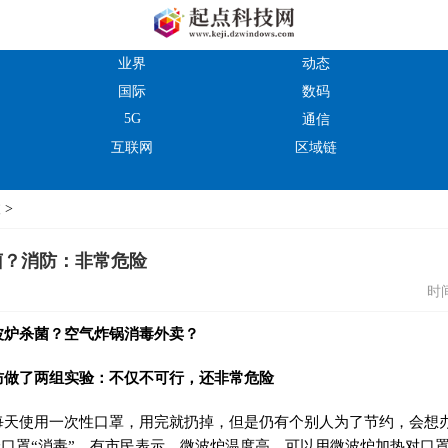
业界
动态
国际
数码
5G
通信
互联网
区域链
教
>
菌？消防：非常危险
时间
炉杀菌？空气炸锅消毒外卖？
了两组实验：不仅不可行，还非常危险
使用一次性口罩，用完就扔掉，但是仍有个别人为了节约，会想办
给口罩“消毒”。有市民表示，微波炉温度高，可以用微波炉加热对口