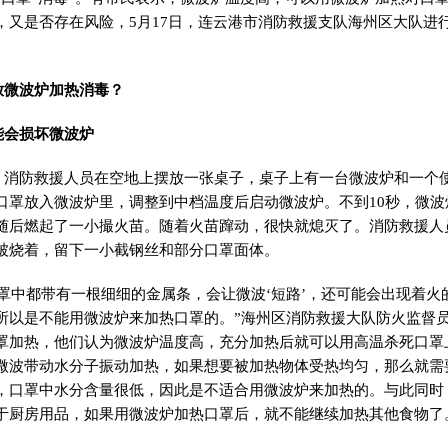
，又是否存在风险，5月17日，连云港市消防救援支队海州区大队进
微波炉加热消毒？
会损坏微波炉
防救援人员在空地上摆放一张桌子，桌子上有一台微波炉和一个使
口罩放入微波炉里，调整到中档温度后启动微波炉。不到10秒，微波
随后燃起了一小撮火苗。随着火苗蹿动，很快就熄灭了。消防救援人
被烧着，留下一小截钢丝和部分口罩面体。
中都带有一根细细的金属条，会让微波‘短路’，还可能会出现着火
所以是不能用微波炉来加热口罩的。”海州区消防救援大队防火监督
罩加热，他们认为微波炉温度高，充分加热后就可以用高温杀死口罩
微波带动水分子振动加热，如果想要被加热物体受热均匀，那么就需
，口罩中水分含量很低，因此是不适合用微波炉来加热的。与此同时
于厨房用品，如果用微波炉加热口罩后，就不能继续加热其他食物了