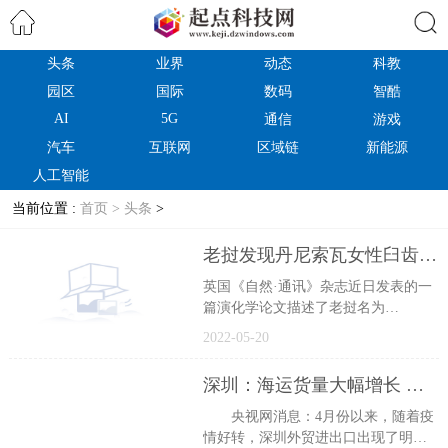
头条
业界
动态
科教
搜索
园区
国际
数码
智酷
AI
5G
通信
游戏
汽车
互联网
区域链
新能源
人工智能
当前位置 :
首页 >
头条
>
老挝发现丹尼索瓦女性臼齿 有助理解东南亚种群历史
英国《自然·通讯》杂志近日发表的一
篇演化学论文描述了老挝名为
TamNguHao2洞穴发现的一颗更新世中
2022-05-20
期古人类臼齿。这颗臼齿可能来自一
位年轻
深圳：海运货量大幅增长 外贸进出口回暖
央视网消息：4月份以来，随着疫
情好转，深圳外贸进出口出现了明显