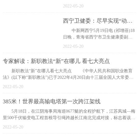
好转，海运货物吞吐量明显增长。来
2022-05-20
看记者的报道。 李洋杰是一家综
西宁卫健委：尽早实现“动态清零”
中新网西宁5月19日电 (祁增蓓)18
日晚，青海省西宁市卫生健康委副主
任应海涛在青海省西宁市新冠肺炎疫
2022-05-20
情防控处置工作指挥部新闻发布会
专家解读：新职教法“新”在哪儿 看七大亮点
新职教法“新”在哪儿看七大亮点 《中华人民共和国职业教育
法》(以下称“新职教法”)已于2022年4月20日由十三届全国人大常委会
第三
2022-05-20
385米！世界最高输电塔第一次跨江架线
5月18日，在江阴海事局海巡0677艇的全程护航下，江苏凤城—梅
里500千伏输变电工程首根导引绳跨越长江南北完成对接，标志着该工
程首次水
2022-05-20