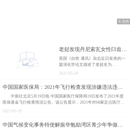
X 关闭
老挝发现丹尼索瓦女性臼齿 有助理解东南亚种群历史
英国《自然·通讯》杂志近日发表的一
篇演化学论文描述了老挝名为
TamNguHao2洞穴发现的一颗更新世中
2022-05-20
期古人类臼齿。这颗臼齿可能来自一
位年轻
中国国家医保局：2021年飞行检查发现涉嫌违法违规使用医保基金超5亿元
中新社北京5月19日电 中国国家医疗保障局19日发布了2021年度
医保基金飞行检查情况公告。该公告显示，2021年对68家定点医疗机
构开展飞
2022-05-20
中国气候变化事务特使解振华勉励湾区青少年争做碳中和先锋