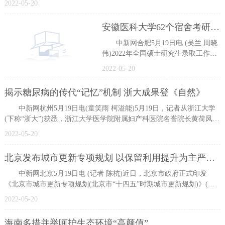
2022-05-20
安徽医科大学62个宿舍考研全员“上岸”
中新网合肥5月19日电 (吴兰 周晓
伟)2022年全国硕士研究生录取工作近
日落下帷幕。记者19日从安徽医科大
2022-05-20
学获悉，该校2022届本科毕业
揭示糖尿病的传代“记忆”机制 浙大成果登《自然》
中新网杭州5月19日电(童笑雨 柯溢能)5月19日，记者从浙江大学
(下称“浙大”)获悉，浙江大学医学院附属妇产科医院名誉院长黄荷凤课
题组
2022-05-20
北京发布城市更新专项规划 以保留利用提升为主严控大拆大建
中新网北京5月19日电 (记者 陈杭)近日，北京市政府正式印发
《北京市城市更新专项规划(北京市“十四五”时期城市更新规划)》(下
称专项
2022-05-20
海南多措并举呵护生态环境“高颜值”