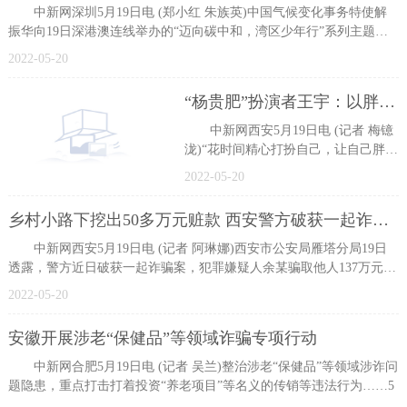
中新网深圳5月19日电 (郑小红 朱族英)中国气候变化事务特使解
振华向19日深港澳连线举办的“迈向碳中和，湾区少年行”系列主题活
动之
2022-05-20
“杨贵肥”扮演者王宇：以胖为美 向阳生活
中新网西安5月19日电 (记者 梅镱
泷)“花时间精心打扮自己，让自己胖的
精致，也是一种美丽，同时保持乐观
2022-05-20
积极向上的生活态度，才是人
乡村小路下挖出50多万元赃款 西安警方破获一起诈骗案
中新网西安5月19日电 (记者 阿琳娜)西安市公安局雁塔分局19日
透露，警方近日破获一起诈骗案，犯罪嫌疑人余某骗取他人137万元，
并将部
2022-05-20
安徽开展涉老“保健品”等领域诈骗专项行动
中新网合肥5月19日电 (记者 吴兰)整治涉老“保健品”等领域涉诈问
题隐患，重点打击打着投资“养老项目”等名义的传销等违法行为……5