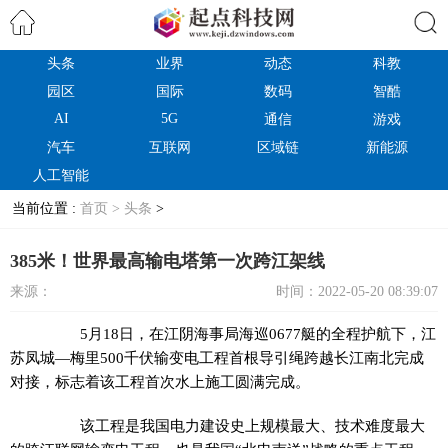
头条
业界
动态
科教
搜索
园区
国际
数码
智酷
AI
5G
通信
游戏
汽车
互联网
区域链
新能源
人工智能
当前位置 :
首页 >
头条
>
385米！世界最高输电塔第一次跨江架线
来源：
时间：2022-05-20 08:39:07
5月18日，在江阴海事局海巡0677艇的全程护航下，江
苏凤城—梅里500千伏输变电工程首根导引绳跨越长江南北完成
对接，标志着该工程首次水上施工圆满完成。
该工程是我国电力建设史上规模最大、技术难度最大