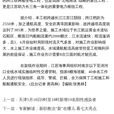
的跨江联网输变电工程，也是我国“北电南送”战略的重点工程，
更是江苏助力长三角一体化的重要电力枢纽工程。
据介绍，本工程跨越长江江苏江阴段，跨江档距为
2550米，加之通航高度、安全距离等因素影响，故跨越塔高度就
达到了385米，为世界之最。施工水域位于长江航运黄金水道钻
石航区，断面日均船舶流量约2000艘次，江水流速快，暗流漩涡
多，且5、6月份短时局部强对流天气多发，对施工作业影响很
大，水上施工作业难度高。水域通航船流高效管控是工程顺利开
展的前提保证，施工作业共计需要8次江面封航才能完成。
在架线作业期间，江苏海事局组织对南京以下至浏河
口全线水域实施临时性交通管制。指派8艘海巡艇、40余名工作
人员进行现场指挥、疏导、警戒、拦截，全力保障了工程施工和
船舶通航安全。(总台记者 唐高林)
【编辑:张奥林】
上一篇：
天津5月18日0时至18时新增19名阳性感染者
下一篇：
专家解读：新职教法“新”在哪儿 看七大亮点