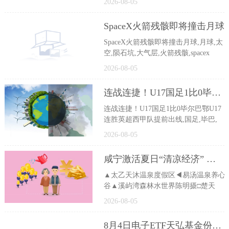
2026-08-05
SpaceX火箭残骸即将撞击月球
SpaceX火箭残骸即将撞击月球,月球,太
空,陨石坑,大气层,火箭残骸,spacex
2026-08-05
连战连捷！U17国足1比0毕尔巴鄂U17 连胜英超西甲队提前出线|今日热闻
连战连捷！U17国足1比0毕尔巴鄂U17
连胜英超西甲队提前出线,国足,毕巴,
2026-08-05
咸宁激活夏日“清凉经济” 游客深度体验“溪游记”
▲太乙天沐温泉度假区◀易汤温泉养心
谷▲溪屿湾森林水世界陈明摄□楚天
2026-08-05
8月4日电子ETF天弘基金份额增加1700万份，重仓股兆易创新、寒武纪、北方华创