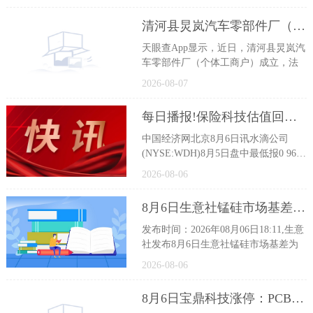
清河县炅岚汽车零部件厂（个体工商户）成立 注册资本5万人民币|聚焦
天眼查App显示，近日，清河县炅岚汽
车零部件厂（个体工商户）成立，法
2026-08-07
每日播报!保险科技估值回归"中介"本质
中国经济网北京8月6日讯水滴公司
(NYSE:WDH)8月5日盘中最低报0 96美
元，
2026-08-06
8月6日生意社锰硅市场基差为-118元/吨|焦点热闻
发布时间：2026年08月06日18:11,生意
社发布8月6日生意社锰硅市场基差为
2026-08-06
8月6日宝鼎科技涨停：PCB板，黄金，铜箔/覆铜板概念热股