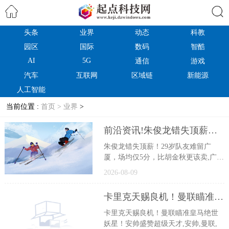
头条
业界
动态
科教
搜索
园区
国际
数码
智酷
AI
5G
通信
游戏
汽车
互联网
区域链
新能源
人工智能
当前位置 :
首页 >
业界
>
前沿资讯!朱俊龙错失顶薪！29岁队友难留广厦，场均仅5分，比胡金秋更该卖
朱俊龙错失顶薪！29岁队友难留广
厦，场均仅5分，比胡金秋更该卖,广
厦,
2026-08-09
卡里克天赐良机！曼联瞄准皇马绝世妖星！安帅盛赞超级天才-每日聚焦
卡里克天赐良机！曼联瞄准皇马绝世
妖星！安帅盛赞超级天才,安帅,曼联,