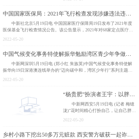
期古人类臼齿。这颗臼齿可能来自一
位年轻
中国国家医保局：2021年飞行检查发现涉嫌违法违规使用医保基金超5亿元
中新社北京5月19日电 中国国家医疗保障局19日发布了2021年度
医保基金飞行检查情况公告。该公告显示，2021年对68家定点医疗机
构开展飞
2022-05-20
中国气候变化事务特使解振华勉励湾区青少年争做碳中和先锋
中新网深圳5月19日电 (郑小红 朱族英)中国气候变化事务特使解
振华向19日深港澳连线举办的“迈向碳中和，湾区少年行”系列主题活
动之
2022-05-20
“杨贵肥”扮演者王宇：以胖为美 向阳生活
中新网西安5月19日电 (记者 梅镱
泷)“花时间精心打扮自己，让自己胖的
精致，也是一种美丽，同时保持乐观
2022-05-20
积极向上的生活态度，才是人
乡村小路下挖出50多万元赃款 西安警方破获一起诈骗案