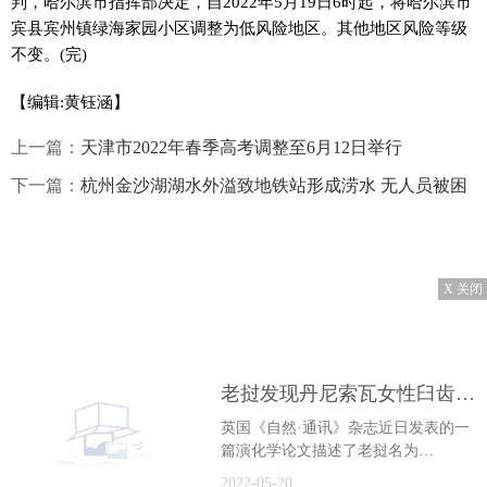
判，哈尔滨市指挥部决定，自2022年5月19日6时起，将哈尔滨市
宾县宾州镇绿海家园小区调整为低风险地区。其他地区风险等级
不变。(完)
【编辑:黄钰涵】
上一篇：
天津市2022年春季高考调整至6月12日举行
下一篇：
杭州金沙湖湖水外溢致地铁站形成涝水 无人员被困
X 关闭
老挝发现丹尼索瓦女性臼齿 有助理解东南亚种群历史
英国《自然·通讯》杂志近日发表的一
篇演化学论文描述了老挝名为
TamNguHao2洞穴发现的一颗更新世中
2022-05-20