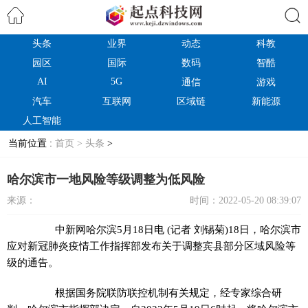
头条
业界
动态
科教
搜索
园区
国际
数码
智酷
AI
5G
通信
游戏
汽车
互联网
区域链
新能源
人工智能
当前位置 :
首页 >
头条
>
哈尔滨市一地风险等级调整为低风险
来源：
时间：2022-05-20 08:39:07
中新网
哈尔滨5月18日电 (记者 刘锡菊)18日，哈尔滨市
应对新冠肺炎疫情工作指挥部发布关于调整宾县部分区域风险等
级的通告。
根据国务院联防联控机制有关规定，经专家综合研