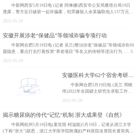
中新网西安5月19日电 (记者 阿琳娜)西安市公安局雁塔分局19日
透露，警方近日破获一起诈骗案，犯罪嫌疑人余某骗取他人137万元，
并将部
2022-05-20
安徽开展涉老“保健品”等领域诈骗专项行动
中新网合肥5月19日电 (记者 吴兰)整治涉老“保健品”等领域涉诈问
题隐患，重点打击打着投资“养老项目”等名义的传销等违法行为……5
2022-05-20
安徽医科大学62个宿舍考研全员“上岸”
中新网合肥5月19日电 (吴兰 周晓
伟)2022年全国硕士研究生录取工作近
日落下帷幕。记者19日从安徽医科大
2022-05-20
学获悉，该校2022届本科毕业
揭示糖尿病的传代“记忆”机制 浙大成果登《自然》
中新网杭州5月19日电(童笑雨 柯溢能)5月19日，记者从浙江大学
(下称“浙大”)获悉，浙江大学医学院附属妇产科医院名誉院长黄荷凤课