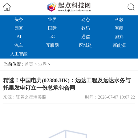
头条
业界
动态
科教
搜索
园区
国际
数码
智酷
AI
5G
通信
游戏
汽车
互联网
区域链
新能源
人工智能
当前位置 :
首页 >
业界
>
精选！中国电力(02380.HK)：远达工程及远达水务与
托里发电订立一份总承包合同
来源：证券之星港美股
时间：2026-07-07 19:07:22